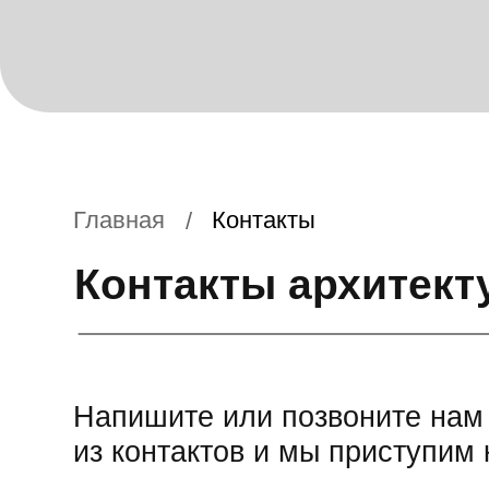
Главная
Контакты
/
Контакты архитектур
Напишите или позвоните нам на 
из контактов и мы приступим к ра
Телефон
+7 903 597 25 
+7 903 597 25 