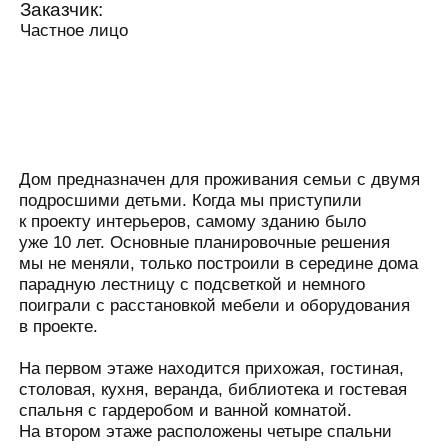
Дом предназначен для проживания семьи с двумя
подросшими детьми. Когда мы приступили
к проекту интерьеров, самому зданию было
уже 10 лет. Основные планировочные решения
мы не меняли, только построили в середине дома
парадную лестницу с подсветкой и немного
поиграли с расстановкой мебели и оборудования
в проекте.
На первом этаже находится прихожая, гостиная,
столовая, кухня, веранда, библиотека и гостевая
спальня с гардеробом и ванной комнатой.
На втором этаже расположены четыре спальни
со своими ванными комнатами.
В цокольном этаже размещается домашний
кинотеатр, спортивный зал, сауна и служебные
помещения. Также через цокольный этаж идёт
проход в помещение бассейна.
Стилистические решения учитывают довольно
разные вкусы всех членов семьи. Основными
акцентами является авторская работа художников: