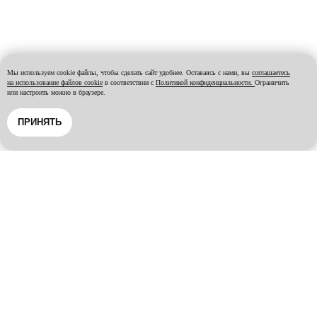
Мы используем cookie файлы, чтобы сделать сайт удобнее. Оставаясь с нами, вы
соглашаетесь
на использование файлов cookie
в соответствии с
Политикой конфиденциальности.
Ограничить
или настроить можно в браузере.
ПРИНЯТЬ